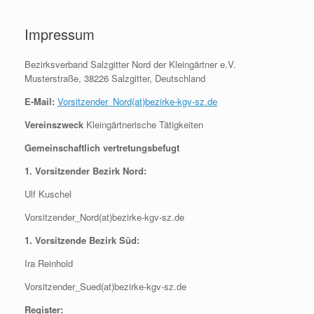
Zum
Inhalt
Impressum
springen
Bezirksverband Salzgitter Nord der Kleingärtner e.V.
Musterstraße, 38226 Salzgitter, Deutschland
E-Mail:
Vorsitzender_Nord(at)bezirke-kgv-sz.de
Vereinszweck
Kleingärtnerische Tätigkeiten
Gemeinschaftlich vertretungsbefugt
1. Vorsitzender Bezirk Nord:
Ulf Kuschel
Vorsitzender_Nord(at)bezirke-kgv-sz.de
1. Vorsitzende Bezirk Süd:
Ira Reinhold
Vorsitzender_Sued(at)bezirke-kgv-sz.de
Register: