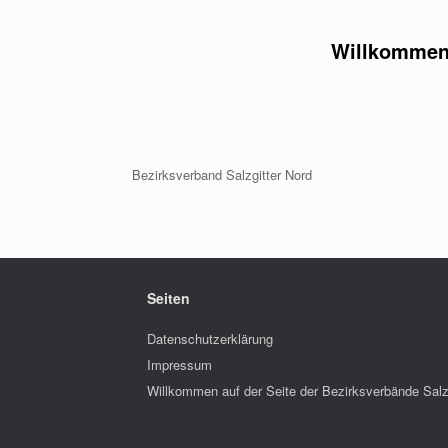
Zum
Inhalt
Willkommen 
springen
Bezirksverband Salzgitter Nord
Seiten
Datenschutzerklärung
Impressum
Willkommen auf der Seite der Bezirksverbände Salz